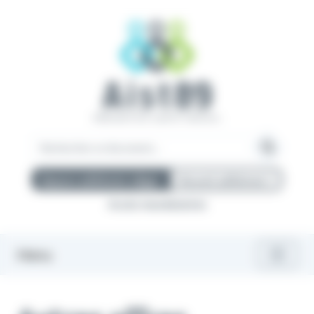
Panneau de gestion des cookies
Espace adhérent uEgar
Nouvel adhérent ?
Accès mandataires
Menu