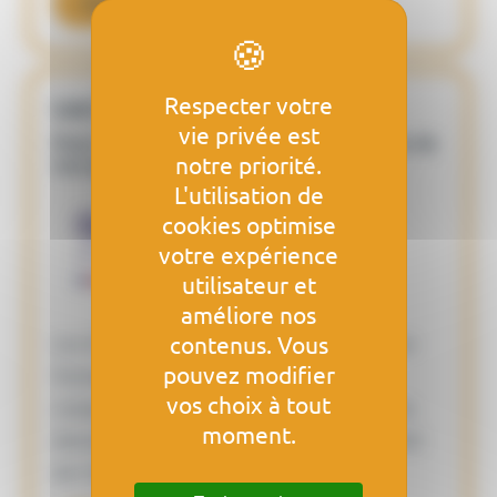
Lire la suite
Respecter votre
Les Formations dispensées
vie privée est
Pour répondre aux besoins de formation de
notre priorité.
nos adhérents
L'utilisation de
cookies optimise
votre expérience
utilisateur et
améliore nos
contenus. Vous
Les formations proposées par l'AIST89 en
pouvez modifier
formation initiale ou en maintien de
vos choix à tout
compétences. Elles sont mobilisables à la
moment.
demande et facturables indépendamment
de l’offre socle.