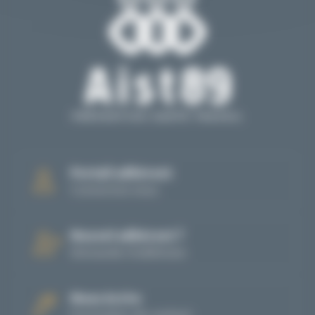
Portail adhérent
Connectez-vous
Nouvel adhérent ?
Demande d'adhésion
Nous écrire
Formulaire de contact