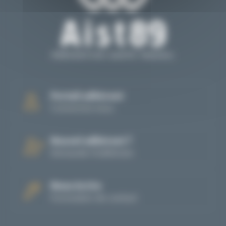
Portail adhérent
Connectez-vous
Nouvel adhérent ?
Demande d'adhésion
Nous écrire
Formulaire de contact