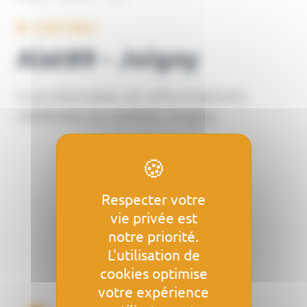
CENTRES
Aist89 - Joigny
Coordonnées et informations
relatives au centre Joigny
Respecter votre
vie privée est
notre priorité.
L'utilisation de
cookies optimise
votre expérience