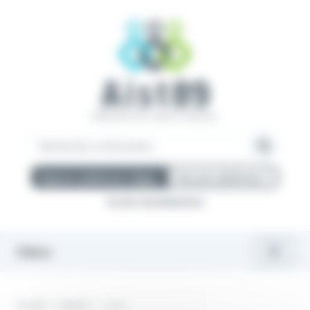
Panneau de gestion des cookies
Espace adhérent uEgar
Nouvel adhérent ?
Accès mandataires
Menu
Accueil
Centres
Joigny